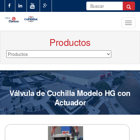
Pasar
Formulario
al
de
Buscar
contenido
búsqueda
principal
Toggl
navig
Productos
Válvula de Cuchilla Modelo HG con
Actuador